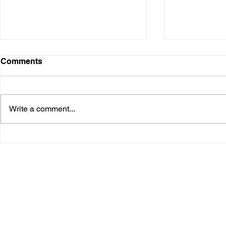
フードパントリー開催
Comments
2026年1月25日(日) 浜松市受託事
業 無料食品配付会を開催しまし
た。 浜松市中央区四本松町 ふ
Write a comment...
れあい作業所様にて 学生ボラン
しんみらBA
ティア含め、事前準備：17名
当日：15名のボランティアの皆
様に ご協力いただきました。あ
りがとうございました。 無事130
の子育て世帯に配付ができまし
た。 また、企業様、スクールソ
ーシャルワーカー様、社会福祉協
議会様 のご寄付ご協力により開
催できましたこと心より感謝申